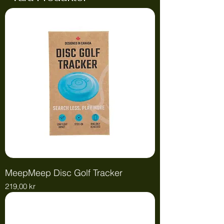
MeepMeep Disc Golf Tracker
Pris
219,00 kr