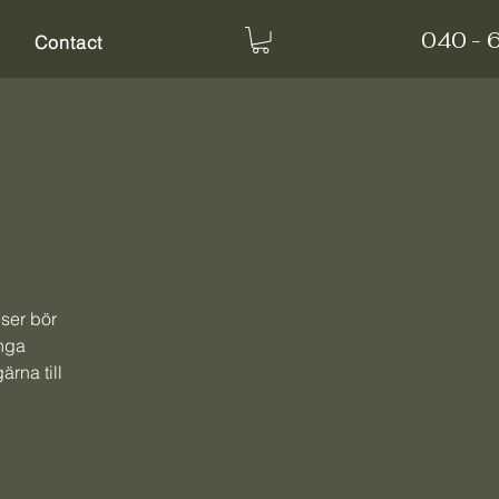
040 - 
Contact
 ser bör
ånga
rna till