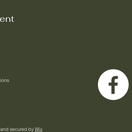
vent
tions
 and secured by
Wix