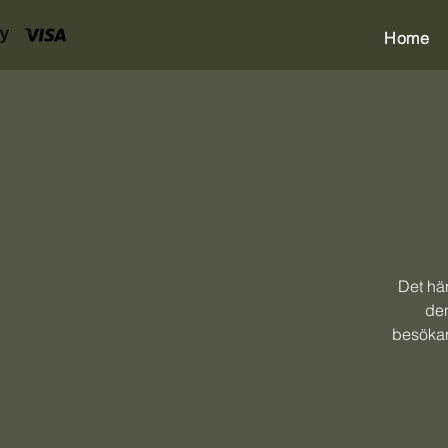
Home
Det här
den
besökar