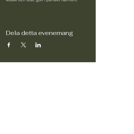
Dela detta evenemang
Sekretesspolicy
Tillgänglighetsredogörelse
Fraktpolicy
Användarvillkor